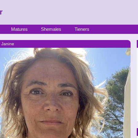
r
Matures
Shemales
Tieners
 Janine