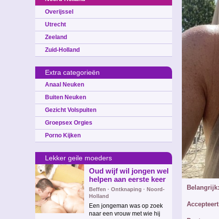
Overijssel
Utrecht
Zeeland
Zuid-Holland
Extra categorieën
Anaal Neuken
Buiten Neuken
Gezicht Volspuiten
Groepsex Orgies
Porno Kijken
Lekker geile moeders
Oud wijf wil jongen wel
helpen aan eerste keer
Belangrijk
Beffen · Ontknaping · Noord-
Holland
Accepteert
Een jongeman was op zoek
naar een vrouw met wie hij