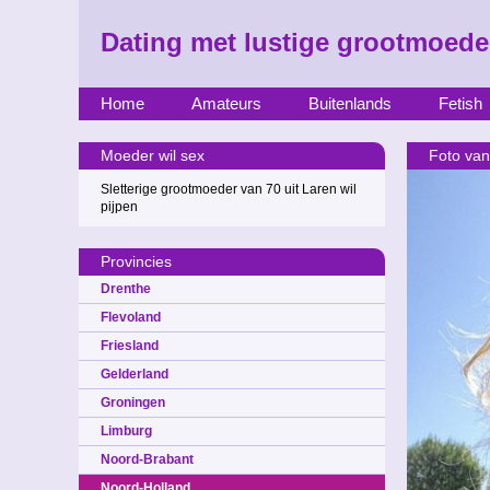
Dating met lustige grootmoede
Home
Amateurs
Buitenlands
Fetish
Moeder wil sex
Foto van
Sletterige grootmoeder van 70 uit Laren wil
pijpen
Provincies
Drenthe
Flevoland
Friesland
Gelderland
Groningen
Limburg
Noord-Brabant
Noord-Holland