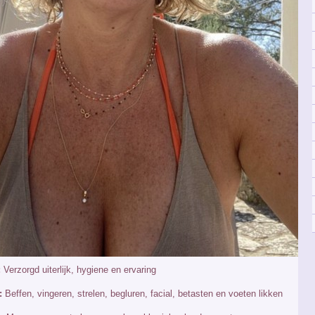
:
Verzorgd uiterlijk, hygiene en ervaring
:
Beffen, vingeren, strelen, begluren, facial, betasten en voeten likken